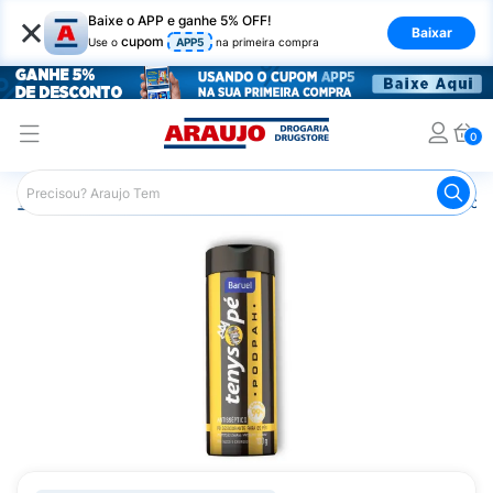
×
Baixe o APP e ganhe 5% OFF!
Baixar
cupom
Use o
APP5
na primeira compra
0
Araujo
Higiene Pessoal
Cuidados com os Pés
Talco 