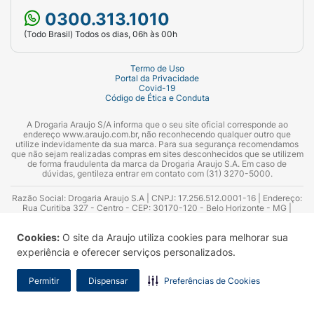
0300.313.1010
(Todo Brasil) Todos os dias, 06h às 00h
Termo de Uso
Portal da Privacidade
Covid-19
Código de Ética e Conduta
A Drogaria Araujo S/A informa que o seu site oficial corresponde ao
endereço www.araujo.com.br, não reconhecendo qualquer outro que
utilize indevidamente da sua marca. Para sua segurança recomendamos
que não sejam realizadas compras em sites desconhecidos que se utilizem
de forma fraudulenta da marca da Drogaria Araujo S.A. Em caso de
dúvidas, gentileza entrar em contato com (31) 3270-5000.
Razão Social: Drogaria Araujo S.A | CNPJ: 17.256.512.0001-16 | Endereço:
Rua Curitiba 327 - Centro - CEP: 30170-120 - Belo Horizonte - MG |
Telefones: 0300.313.1010 e (31) 3270-5000 Horário de funcionamento -
06:00h às 00:00h | Consultores técnicos responsáveis: Hairton Ayres
Cookies:
O site da Araujo utiliza cookies para melhorar sua
Azevedo Guimarães – CRF 10.965 | Yasmin Silva Alvarenga – CRF 52.584 -
Consultor substituto: Thiago Aguiar Pinheiro - CRF Nº 13.748. Alvará
experiência e oferecer serviços personalizados.
Sanitário: 2025020713 | Autorização de Funcionamento da Empresa (AFE):
7.16355-1
Permitir
Dispensar
Preferências de Cookies