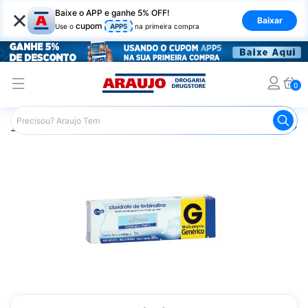
×
Baixe o APP e ganhe 5% OFF!
Baixar
cupom
Use o
APP5
na primeira compra
0
Araujo
Medicamentos
Remédio para Pele e Mucosa