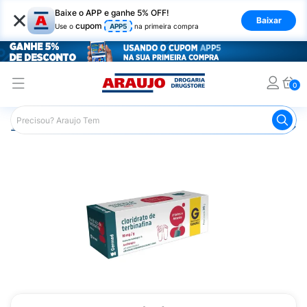
×
Baixe o APP e ganhe 5% OFF!
Baixar
cupom
Use o
APP5
na primeira compra
0
Araujo
Medicamentos
Remédio para Pele e Mucosa