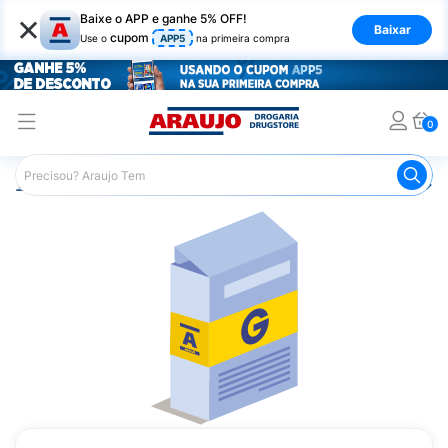
×
Baixe o APP e ganhe 5% OFF!
Baixar
cupom
Use o
APP5
na primeira compra
0
Araujo
Medicamentos
Remédio para Pele e Mucosa