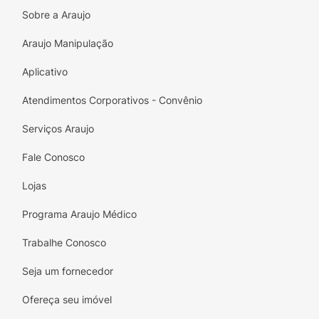
um cabo anatômico na cor
Azul
, ela se
Sobre a Araujo
encaixa perfeitamente nas mãozinhas infantis,
proporcionando conforto durante todo o uso.
Araujo Manipulação
Principais Benefícios:
Aplicativo
Máxima Segurança:
Pontas perfeitamente
Atendimentos Corporativos - Convênio
arredondadas que evitam acidentes durante
o uso no ambiente escolar ou em casa.
Serviços Araujo
Alta Durabilidade:
Lâminas fabricadas em
Fale Conosco
aço inoxidável, que não enferrujam e
Lojas
mantêm o fio de corte por muito mais
tempo.
Programa Araujo Médico
Apoio Educativo:
Possui uma prática
Trabalhe Conosco
marcação de régua (0 a 5cm) estampada
na lâmina para auxiliar nas atividades e
Seja um fornecedor
medições rápidas.
Ofereça seu imóvel
Conforto Ergonômico:
Cabo plástico