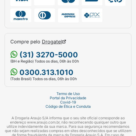
Ficha Técnica:
Marca:
Leo&Leo.
Linha:
Escolar Plus.
Produto:
Tesoura Escolar Infantil.
Compre pelo
Drogatel
Tamanho Total:
13 cm.
(31) 3270-5000
(BH e Região) Todos os dias, 06h às 00h
Cor do Cabo:
Azul.
0300.313.1010
Material da Lâmina:
Aço Inox.
(Todo Brasil) Todos os dias, 06h às 00h
Diferencial da Lâmina:
Possui gravação de
Termo de Uso
régua (escala de 5cm).
Portal da Privacidade
Covid-19
Código de Ética e Conduta
Tipo de Ponta:
Arredondada (Maior
segurança).
A Drogaria Araujo S/A informa que o seu site oficial corresponde ao
endereço www.araujo.com.br, não reconhecendo qualquer outro que
utilize indevidamente da sua marca. Para sua segurança recomendamos
Apresentação:
Embalagem blister contendo
que não sejam realizadas compras em sites desconhecidos que se utilizem
1 unidade.
de forma fraudulenta da marca da Drogaria Araujo S.A. Em caso de