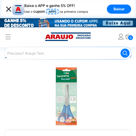
×
Baixe o APP e ganhe 5% OFF!
Baixar
cupom
Use o
APP5
na primeira compra
0
Araujo
Mercado
Livraria
Papelaria
Tesoura Escola