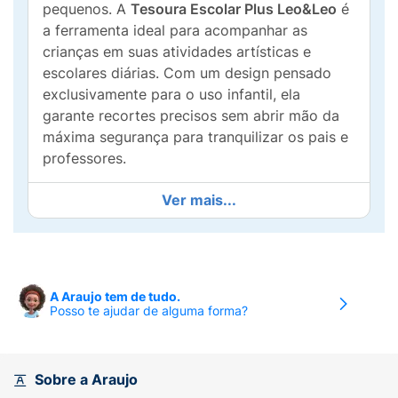
pequenos. A
Tesoura Escolar Plus Leo&Leo
é
a ferramenta ideal para acompanhar as
crianças em suas atividades artísticas e
escolares diárias. Com um design pensado
exclusivamente para o uso infantil, ela
garante recortes precisos sem abrir mão da
máxima segurança para tranquilizar os pais e
professores.
Produzida com
lâminas em aço inox
de alta
Ver mais...
qualidade, ela é resistente à ferrugem e
oferece um corte suave para papéis e
cartolinas. O grande diferencial deste modelo
é a sua
ponta arredondada
, que previne
A Araujo tem de tudo.
acidentes e perfurações, e a inovadora
régua
Posso te ajudar de alguma forma?
gravada na própria lâmina
(medindo até 5cm),
que auxilia as crianças a terem mais noção de
espaço e tamanho durante os trabalhos
Sobre a Araujo
manuais. Com
13cm
de comprimento total e