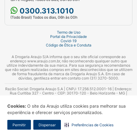
0300.313.1010
(Todo Brasil) Todos os dias, 06h às 00h
Termo de Uso
Portal da Privacidade
Covid-19
Código de Ética e Conduta
A Drogaria Araujo S/A informa que o seu site oficial corresponde ao
endereço www.araujo.com.br, não reconhecendo qualquer outro que
utilize indevidamente da sua marca. Para sua segurança recomendamos
que não sejam realizadas compras em sites desconhecidos que se utilizem
de forma fraudulenta da marca da Drogaria Araujo S.A. Em caso de
dúvidas, gentileza entrar em contato com (31) 3270-5000.
Razão Social: Drogaria Araujo S.A | CNPJ: 17.256.512.0001-16 | Endereço:
Rua Curitiba 327 - Centro - CEP: 30170-120 - Belo Horizonte - MG |
Telefones: 0300.313.1010 e (31) 3270-5000 Horário de funcionamento -
06:00h às 00:00h | Consultores técnicos responsáveis: Hairton Ayres
Cookies:
O site da Araujo utiliza cookies para melhorar sua
Azevedo Guimarães – CRF 10.965 | Yasmin Silva Alvarenga – CRF 52.584 -
Consultor substituto: Thiago Aguiar Pinheiro - CRF Nº 13.748. Alvará
experiência e oferecer serviços personalizados.
Sanitário: 2025020713 | Autorização de Funcionamento da Empresa (AFE):
7.16355-1
Permitir
Dispensar
Preferências de Cookies