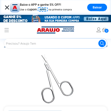
×
Baixe o APP e ganhe 5% OFF!
Baixar
cupom
Use o
APP5
na primeira compra
0
Araujo
Beleza e Cuidados
Unhas
Esmaltes
Tesour