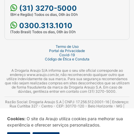
(31) 3270-5000
(BH e Região) Todos os dias, 06h às 00h
0300.313.1010
(Todo Brasil) Todos os dias, 06h às 00h
Termo de Uso
Portal da Privacidade
Covid-19
Código de Ética e Conduta
A Drogaria Araujo S/A informa que o seu site oficial corresponde ao
endereço www.araujo.com.br, não reconhecendo qualquer outro que
utilize indevidamente da sua marca. Para sua segurança recomendamos
que não sejam realizadas compras em sites desconhecidos que se utilizem
de forma fraudulenta da marca da Drogaria Araujo S.A. Em caso de
dúvidas, gentileza entrar em contato com (31) 3270-5000.
Razão Social: Drogaria Araujo S.A | CNPJ: 17.256.512.0001-16 | Endereço:
Rua Curitiba 327 - Centro - CEP: 30170-120 - Belo Horizonte - MG |
Telefones: 0300.313.1010 e (31) 3270-5000 Horário de funcionamento -
06:00h às 00:00h | Consultores técnicos responsáveis: Hairton Ayres
Cookies:
O site da Araujo utiliza cookies para melhorar sua
Azevedo Guimarães – CRF 10.965 | Yasmin Silva Alvarenga – CRF 52.584 -
Consultor substituto: Thiago Aguiar Pinheiro - CRF Nº 13.748. Alvará
experiência e oferecer serviços personalizados.
Sanitário: 2025020713 | Autorização de Funcionamento da Empresa (AFE):
7.16355-1