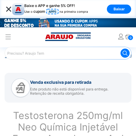
×
Baixe o APP e ganhe 5% OFF!
Baixar
cupom
Use o
APP5
na primeira compra
0
Araujo
Medicamentos
Remédios Hormonais
Remédio 
Venda exclusiva para retirada
Este produto não está disponível para entrega.
Retenção de receita obrigatória.
Testosterona 250mg/ml
Neo Química Injetável