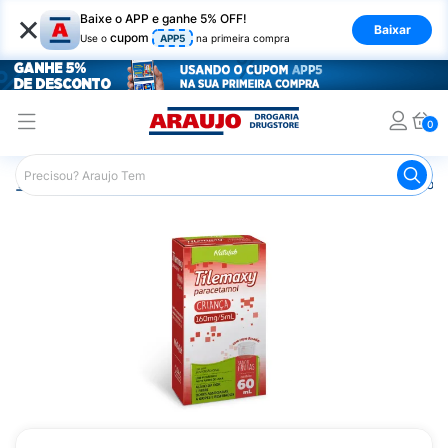
×
Baixe o APP e ganhe 5% OFF!
Baixar
cupom
Use o
APP5
na primeira compra
0
Araujo
Medicamentos
Remédios para Dor
Remédio p