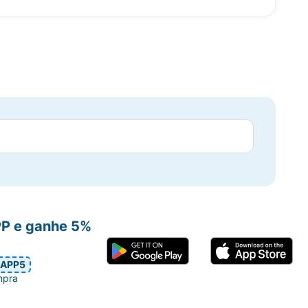
PP e ganhe 5%
APP5
mpra