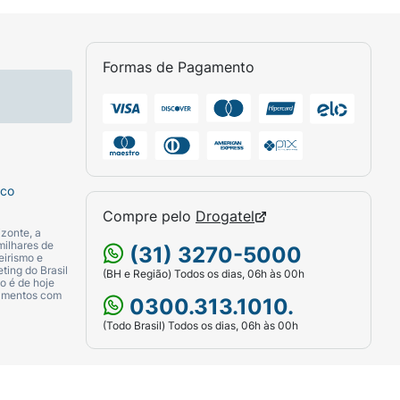
Formas de Pagamento
sco
Compre pelo
Drogatel
zonte, a
milhares de
(31) 3270-5000
eirismo e
ting do Brasil
(BH e Região) Todos os dias, 06h às 00h
o é de hoje
camentos com
0300.313.1010.
(Todo Brasil) Todos os dias, 06h às 00h