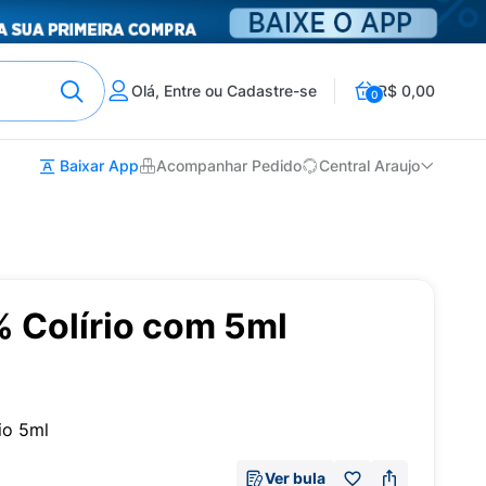
Olá, Entre ou Cadastre-se
R$ 0,00
0
Baixar App
Acompanhar Pedido
Central Araujo
% Colírio com 5ml
io 5ml
Ver bula