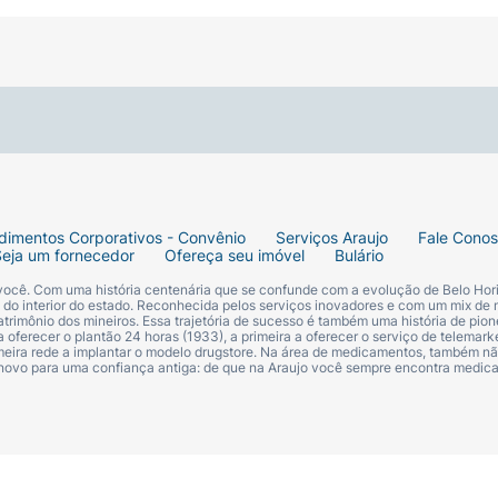
dimentos Corporativos - Convênio
Serviços Araujo
Fale Cono
Seja um fornecedor
Ofereça seu imóvel
Bulário
 você. Com uma história centenária que se confunde com a evolução de Belo Hori
s do interior do estado. Reconhecida pelos serviços inovadores e com um mix de 
trimônio dos mineiros. Essa trajetória de sucesso é também uma história de pion
 oferecer o plantão 24 horas (1933), a primeira a oferecer o serviço de telemarke
primeira rede a implantar o modelo drugstore. Na área de medicamentos, também nã
 novo para uma confiança antiga: de que na Araujo você sempre encontra medi