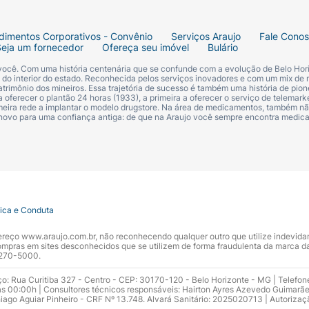
dimentos Corporativos - Convênio
Serviços Araujo
Fale Cono
Seja um fornecedor
Ofereça seu imóvel
Bulário
 você. Com uma história centenária que se confunde com a evolução de Belo Hori
s do interior do estado. Reconhecida pelos serviços inovadores e com um mix de 
trimônio dos mineiros. Essa trajetória de sucesso é também uma história de pion
 oferecer o plantão 24 horas (1933), a primeira a oferecer o serviço de telemarke
primeira rede a implantar o modelo drugstore. Na área de medicamentos, também nã
 novo para uma confiança antiga: de que na Araujo você sempre encontra medi
tica e Conduta
ndereço www.araujo.com.br, não reconhecendo qualquer outro que utilize indevid
pras em sites desconhecidos que se utilizem de forma fraudulenta da marca d
 3270-5000.
ço: Rua Curitiba 327 - Centro - CEP: 30170-120 - Belo Horizonte - MG | Telefon
s 00:00h | Consultores técnicos responsáveis: Hairton Ayres Azevedo Guimarã
hiago Aguiar Pinheiro - CRF Nº 13.748. Alvará Sanitário: 2025020713 | Autorizaç