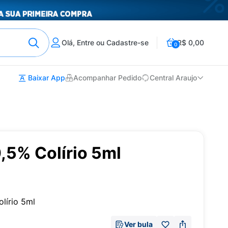
Olá, Entre ou Cadastre-se
R$ 0,00
0
Baixar App
Acompanhar Pedido
Central Araujo
,5% Colírio 5ml
lírio 5ml
Ver bula