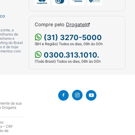
sco
Compre pelo
Drogatel
zonte, a
milhares de
(31) 3270-5000
eirismo e
ting do Brasil
(BH e Região) Todos os dias, 06h às 00h
o é de hoje
camentos com
0300.313.1010.
(Todo Brasil) Todos os dias, 06h às 00h
amente da sua
a Drogaria
es:
es – CRF
ão de