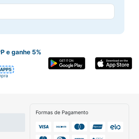
PP e ganhe 5%
APP5
mpra
Formas de Pagamento