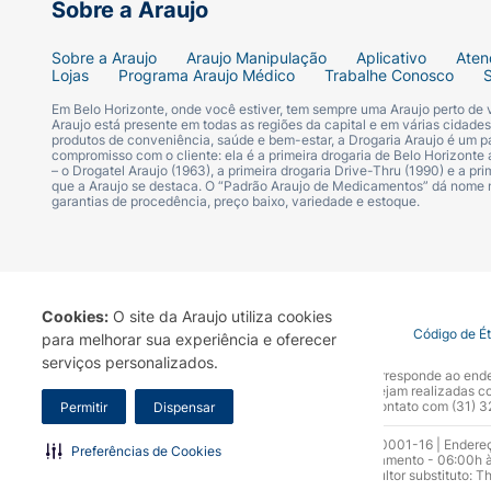
Sobre a Araujo
Sobre a Araujo
Araujo Manipulação
Aplicativo
Aten
Lojas
Programa Araujo Médico
Trabalhe Conosco
Em Belo Horizonte, onde você estiver, tem sempre uma Araujo perto de
Araujo está presente em todas as regiões da capital e em várias cidade
produtos de conveniência, saúde e bem-estar, a Drogaria Araujo é um pa
compromisso com o cliente: ela é a primeira drogaria de Belo Horizonte a
– o Drogatel Araujo (1963), a primeira drogaria Drive-Thru (1990) e a 
que a Araujo se destaca. O “Padrão Araujo de Medicamentos” dá nome
garantias de procedência, preço baixo, variedade e estoque.
Cookies:
O site da Araujo utiliza cookies
Termo de Uso
Portal da Privacidade
Covid-19
Código de É
para melhorar sua experiência e oferecer
serviços personalizados.
A Drogaria Araujo S/A informa que o seu site oficial corresponde ao e
marca. Para sua segurança recomendamos que não sejam realizadas com
Araujo S.A. Em caso de dúvidas, gentileza entrar em contato com (31)
Permitir
Dispensar
Razão Social: Drogaria Araujo S.A | CNPJ: 17.256.512.0001-16 | Endere
Preferências de Cookies
0300.313.1010 e (31) 3270-5000 Horário de funcionamento - 06:00h à
10.965 | Yasmin Silva Alvarenga – CRF 52.584 - Consultor substituto: T
Funcionamento da Empresa (AFE): 7.16355-1