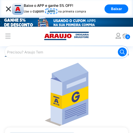
×
Baixe o APP e ganhe 5% OFF!
Baixar
cupom
Use o
APP5
na primeira compra
0
Araujo
Medicamentos
Saúde da Mulher
Remédios Gi