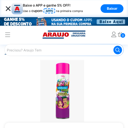
×
Baixe o APP e ganhe 5% OFF!
Baixar
cupom
Use o
APP5
na primeira compra
0
Araujo
Cabelo
Tintura e Coloração
Tonalizantes
T