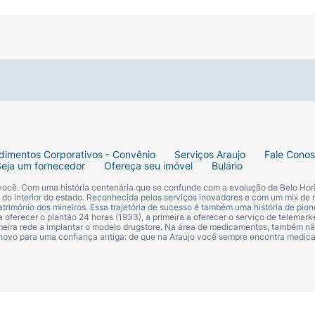
dimentos Corporativos - Convênio
Serviços Araujo
Fale Cono
Seja um fornecedor
Ofereça seu imóvel
Bulário
 você. Com uma história centenária que se confunde com a evolução de Belo Hori
s do interior do estado. Reconhecida pelos serviços inovadores e com um mix de 
trimônio dos mineiros. Essa trajetória de sucesso é também uma história de pion
 oferecer o plantão 24 horas (1933), a primeira a oferecer o serviço de telemarke
primeira rede a implantar o modelo drugstore. Na área de medicamentos, também nã
 novo para uma confiança antiga: de que na Araujo você sempre encontra medi