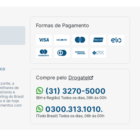
Formas de Pagamento
sco
Compre pelo
Drogatel
zonte, a
milhares de
(31) 3270-5000
eirismo e
ting do Brasil
(BH e Região) Todos os dias, 06h às 00h
o é de hoje
camentos com
0300.313.1010.
(Todo Brasil) Todos os dias, 06h às 00h