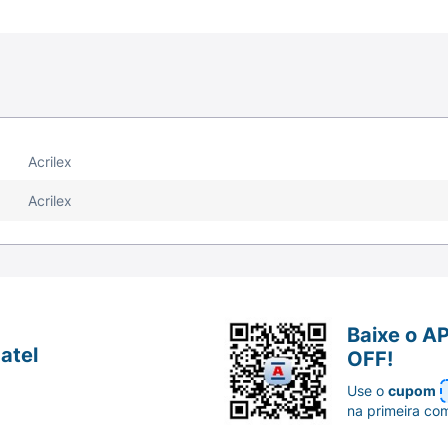
Acrilex
Acrilex
Baixe o A
atel
OFF!
Use o
cupom
na primeira co