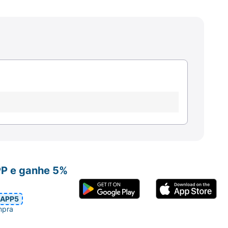
PP e ganhe 5%
APP5
mpra