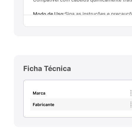
Modo de Uso:
Siga as instruções e precauçõ
Benefícios:
1. Reflexos de cor visíveis;2. R
Tratamento pós-coloração com Geleia Real;6.
Compatível com cabelos quimicamente trat
Ingredientes:
Acqua/water; cetearyl alcohol; 
sodium metasilicate; silica dimetil silyate;
Ficha Técnica
Marca
Fabricante