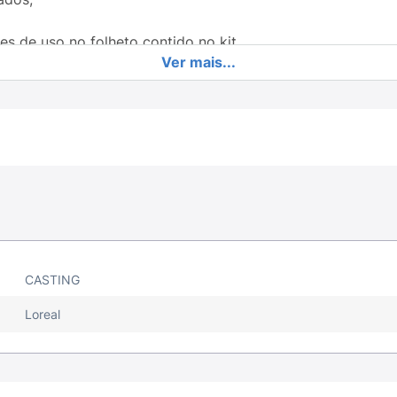
es de uso no folheto contido no kit
Ver mais...
espeita o formato do seu cabelo;3. Ótima cobertura dos prim
 Nutrição intensa, cabelos macios e sedosos;7. 4X mais br
ados;
deceth-3; propylene glycol; laureth-12; oleth-30; lauric aci
 p-aminophenol; carbomer; resorcinol fragance.
CASTING
Loreal