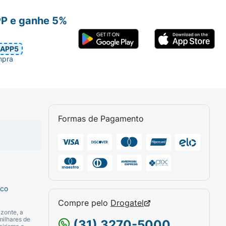
PP e ganhe 5%
APP5
mpra
Formas de Pagamento
sco
Compre pelo
Drogatel
zonte, a
milhares de
(31) 3270-5000