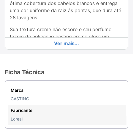
ótima cobertura dos cabelos brancos e entrega
uma cor uniforme da raiz ás pontas, que dura até
28 lavagens.
Sua textura creme não escore e seu perfume
fazem da aplicação casting creme gloss um
Ver mais...
momento único para cuidar da sua beleza.
Este kit contém:
01 Tudo de creme colorante sem
amônia 45g.01 Frasco aplicador de creme
revelador 67,5ml.01 Frasco de tratamento
Ficha Técnica
condicionador Banho de Brilho enriquecido com
Geleia Real Nutritiva 40ml.01 Par de luvas.01
Marca
Folheto explicativo.
CASTING
Fabricante
Loreal