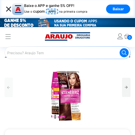
×
Baixe o APP e ganhe 5% OFF!
Baixar
cupom
Use o
APP5
na primeira compra
0
Araujo
Cabelo
Tintura e Coloração
Coloração Tempor