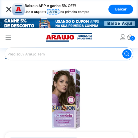
×
Baixe o APP e ganhe 5% OFF!
Baixar
cupom
Use o
APP5
na primeira compra
0
Araujo
Cabelo
Tintura e Coloração
Tintura Cor&Ton 