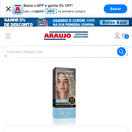
×
Baixe o APP e ganhe 5% OFF!
Baixar
cupom
Use o
APP5
na primeira compra
0
Araujo
Cabelo
Tintura e Coloração
Coloração Perma