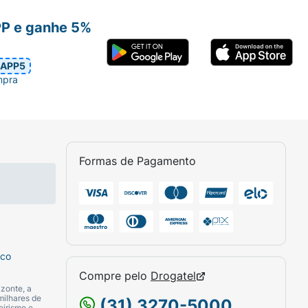
PP e ganhe 5%
APP5
mpra
Formas de Pagamento
sco
Compre pelo
Drogatel
zonte, a
milhares de
(31) 3270-5000
eirismo e