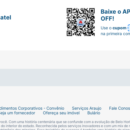
Baixe o A
atel
OFF!
Use o
cupom
na primeira co
dimentos Corporativos - Convênio
Serviços Araujo
Fale Cono
Seja um fornecedor
Ofereça seu imóvel
Bulário
 você. Com uma história centenária que se confunde com a evolução de Belo Hori
s do interior do estado. Reconhecida pelos serviços inovadores e com um mix de 
trimônio dos mineiros. Essa trajetória de sucesso é também uma história de pion