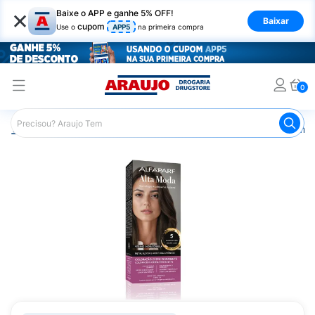
×
Baixe o APP e ganhe 5% OFF!
Baixar
cupom
Use o
APP5
na primeira compra
0
Araujo
Cabelo
Tintura e Coloração
Coloração Perma