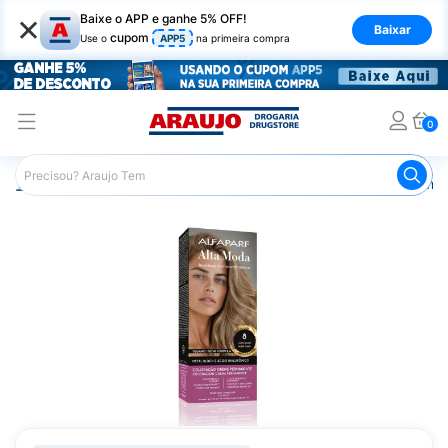
×
Baixe o APP e ganhe 5% OFF!
Baixar
cupom
Use o
APP5
na primeira compra
0
Araujo
Cabelo
Tintura e Coloração
Coloração Perma