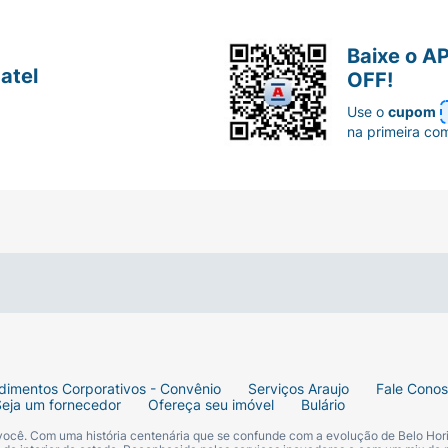
Baixe o A
atel
OFF!
Use o
cupom
na primeira co
dimentos Corporativos - Convênio
Serviços Araujo
Fale Cono
Seja um fornecedor
Ofereça seu imóvel
Bulário
 você. Com uma história centenária que se confunde com a evolução de Belo Hori