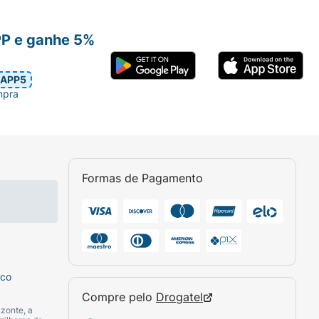
PP e ganhe 5%
APP5
mpra
Formas de Pagamento
sco
Compre pelo
Drogatel
zonte, a