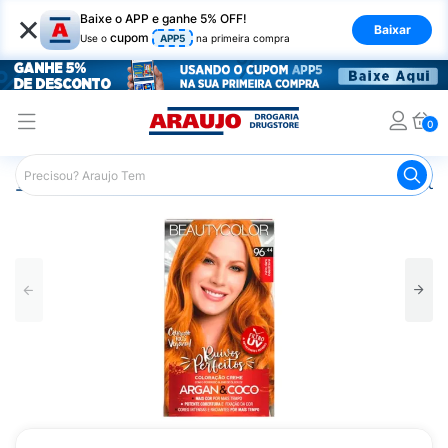
×
Baixe o APP e ganhe 5% OFF!
Baixar
cupom
Use o
APP5
na primeira compra
0
Araujo
Beleza e Cuidados
Unhas
Esmaltes
Tintur