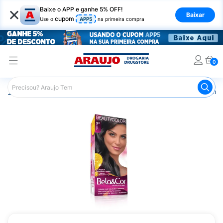
×
Baixe o APP e ganhe 5% OFF!
Baixar
cupom
Use o
APP5
na primeira compra
0
Araujo
Cabelo
Tintura e Coloração
Coloração Perma