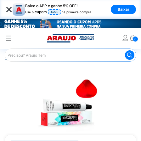
×
Baixe o APP e ganhe 5% OFF!
Baixar
cupom
Use o
APP5
na primeira compra
0
Araujo
Cabelo
Tintura e Coloração
Coloração Perma