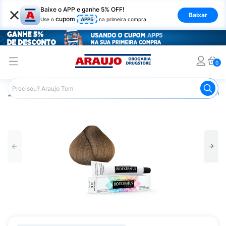
×
Baixe o APP e ganhe 5% OFF!
Baixar
cupom
Use o
APP5
na primeira compra
0
Araujo
Cabelo
Tintura e Coloração
Coloração Perma