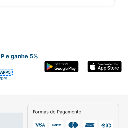
PP e ganhe 5%
APP5
mpra
Formas de Pagamento