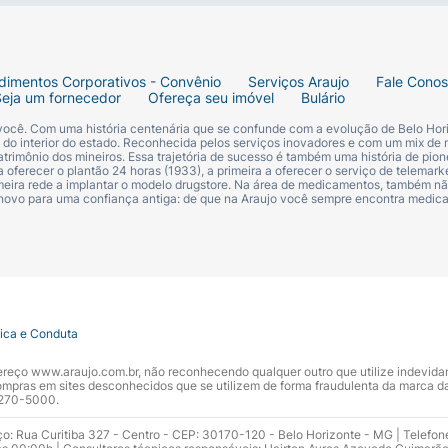
dimentos Corporativos - Convênio
Serviços Araujo
Fale Cono
Seja um fornecedor
Ofereça seu imóvel
Bulário
 você. Com uma história centenária que se confunde com a evolução de Belo Hori
s do interior do estado. Reconhecida pelos serviços inovadores e com um mix de 
trimônio dos mineiros. Essa trajetória de sucesso é também uma história de pion
 oferecer o plantão 24 horas (1933), a primeira a oferecer o serviço de telemarke
primeira rede a implantar o modelo drugstore. Na área de medicamentos, também nã
 novo para uma confiança antiga: de que na Araujo você sempre encontra medi
tica e Conduta
ndereço www.araujo.com.br, não reconhecendo qualquer outro que utilize indevid
pras em sites desconhecidos que se utilizem de forma fraudulenta da marca d
 3270-5000.
ço: Rua Curitiba 327 - Centro - CEP: 30170-120 - Belo Horizonte - MG | Telefon