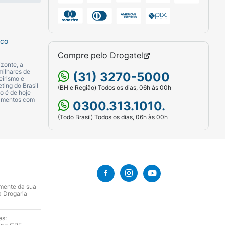
sco
Compre pelo
Drogatel
zonte, a
milhares de
(31) 3270-5000
eirismo e
ting do Brasil
(BH e Região) Todos os dias, 06h às 00h
o é de hoje
camentos com
0300.313.1010.
(Todo Brasil) Todos os dias, 06h às 00h
amente da sua
a Drogaria
es: