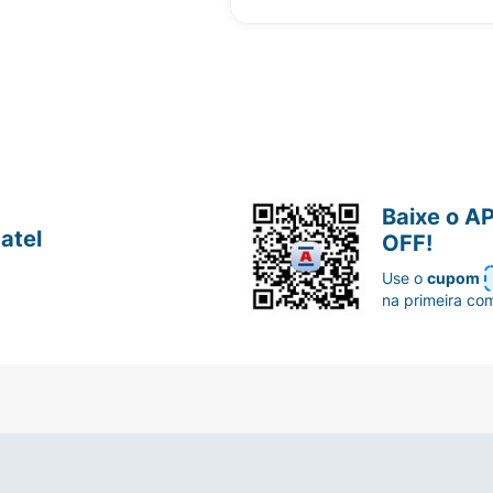
Baixe o A
atel
OFF!
Use o
cupom
na primeira co