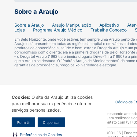
Sobre a Araujo
Sobre a Araujo
Araujo Manipulação
Aplicativo
Aten
Lojas
Programa Araujo Médico
Trabalhe Conosco
Em Belo Horizonte, onde você estiver, tem sempre uma Araujo perto de
Araujo está presente em todas as regiões da capital e em várias cidade
produtos de conveniência, saúde e bem-estar, a Drogaria Araujo é um pa
compromisso com o cliente: ela é a primeira drogaria de Belo Horizonte a
– o Drogatel Araujo (1963), a primeira drogaria Drive-Thru (1990) e a 
que a Araujo se destaca. O “Padrão Araujo de Medicamentos” dá nome
garantias de procedência, preço baixo, variedade e estoque.
Cookies:
O site da Araujo utiliza cookies
Termo de Uso
Portal da Privacidade
Covid-19
Código de É
para melhorar sua experiência e oferecer
serviços personalizados.
A Drogaria Araujo S/A informa que o seu site oficial corresponde ao e
marca. Para sua segurança recomendamos que não sejam realizadas com
Araujo S.A. Em caso de dúvidas, gentileza entrar em contato com (31)
Permitir
Dispensar
Razão Social: Drogaria Araujo S.A | CNPJ: 17.256.512.0001-16 | Endere
Preferências de Cookies