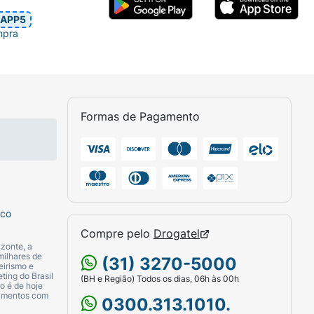
APP5
mpra
Formas de Pagamento
sco
Compre pelo
Drogatel
zonte, a
milhares de
(31) 3270-5000
eirismo e
ting do Brasil
(BH e Região) Todos os dias, 06h às 00h
o é de hoje
camentos com
0300.313.1010.