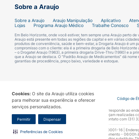
Sobre a Araujo
Sobre a Araujo
Araujo Manipulação
Aplicativo
Aten
Lojas
Programa Araujo Médico
Trabalhe Conosco
Em Belo Horizonte, onde você estiver, tem sempre uma Araujo perto de
Araujo está presente em todas as regiões da capital e em várias cidade
produtos de conveniência, saúde e bem-estar, a Drogaria Araujo é um pa
compromisso com o cliente: ela é a primeira drogaria de Belo Horizonte a
– o Drogatel Araujo (1963), a primeira drogaria Drive-Thru (1990) e a 
que a Araujo se destaca. O “Padrão Araujo de Medicamentos” dá nome
garantias de procedência, preço baixo, variedade e estoque.
Cookies:
O site da Araujo utiliza cookies
Termo de Uso
Portal da Privacidade
Covid-19
Código de É
para melhorar sua experiência e oferecer
serviços personalizados.
A Drogaria Araujo S/A informa que o seu site oficial corresponde ao e
marca. Para sua segurança recomendamos que não sejam realizadas com
Araujo S.A. Em caso de dúvidas, gentileza entrar em contato com (31)
Permitir
Dispensar
Razão Social: Drogaria Araujo S.A | CNPJ: 17.256.512.0001-16 | Endere
Preferências de Cookies
0300.313.1010 e (31) 3270-5000 Horário de funcionamento - 06:00h à
10.965 | Yasmin Silva Alvarenga – CRF 52.584 - Consultor substituto: T