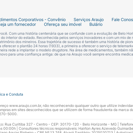
dimentos Corporativos - Convênio
Serviços Araujo
Fale Cono
Seja um fornecedor
Ofereça seu imóvel
Bulário
 você. Com uma história centenária que se confunde com a evolução de Belo Hori
s do interior do estado. Reconhecida pelos serviços inovadores e com um mix de 
trimônio dos mineiros. Essa trajetória de sucesso é também uma história de pion
 oferecer o plantão 24 horas (1933), a primeira a oferecer o serviço de telemarke
primeira rede a implantar o modelo drugstore. Na área de medicamentos, também nã
 novo para uma confiança antiga: de que na Araujo você sempre encontra medi
tica e Conduta
ndereço www.araujo.com.br, não reconhecendo qualquer outro que utilize indevid
pras em sites desconhecidos que se utilizem de forma fraudulenta da marca d
 3270-5000.
ço: Rua Curitiba 327 - Centro - CEP: 30170-120 - Belo Horizonte - MG | Telefon
s 00:00h | Consultores técnicos responsáveis: Hairton Ayres Azevedo Guimarã
hiago Aguiar Pinheiro - CRF Nº 13.748. Alvará Sanitário: 2025020713 | Autorizaç