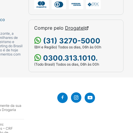
sco
Compre pelo
Drogatel
zonte, a
milhares de
(31) 3270-5000
eirismo e
ting do Brasil
(BH e Região) Todos os dias, 06h às 00h
o é de hoje
camentos com
0300.313.1010.
(Todo Brasil) Todos os dias, 06h às 00h
amente da sua
a Drogaria
es:
es – CRF
ão de