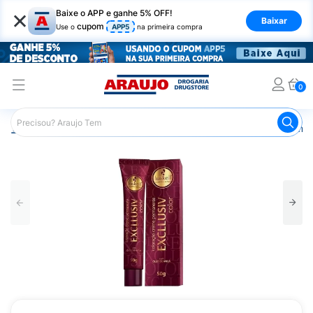
×
Baixe o APP e ganhe 5% OFF!
Baixar
cupom
Use o
APP5
na primeira compra
0
Araujo
Cabelo
Tintura e Coloração
Coloração Perma