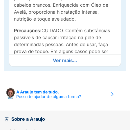
cabelos brancos. Enriquecida com Óleo de
Avelã, proporciona hidratação intensa,
nutrição e toque aveludado.
Precauções:
CUIDADO. Contém substâncias
passíveis de causar irritação na pele de
determinadas pessoas. Antes de usar, faça
prova de toque. Em alguns casos pode ser
grave. Respeite as instruções de
Ver mais...
uso.OBRIGATORIAMENTE FAÇA A PROVA DE
TOQUE/SENSIBILIDADE descrita na parte
interna desse cartucho.PODE CAUSAR
REAÇÃO ALÉRGICA.
A Araujo tem de tudo.
Posso te ajudar de alguma forma?
Importante:
Dependendo da cor natural dos
cabelos, o resultado final da coloração pode
varia ligeiramente em relação à cor
escolhida.Leia atentamente a parte interna do
Sobre a Araujo
cartucho para: