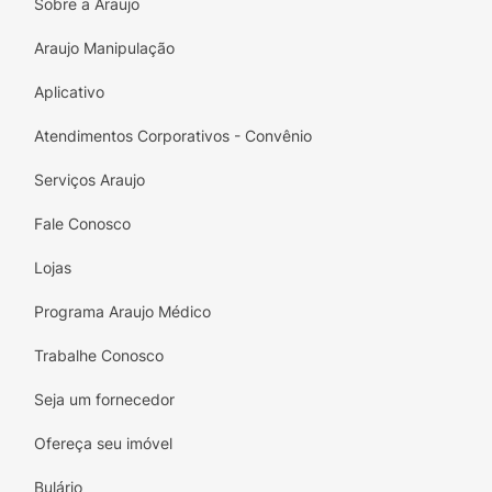
Sobre a Araujo
Instruções de preparo e
Araujo Manipulação
aplicação.Observações.Dicas
importantes.Prova de
Aplicativo
toque/Sensibilidade.Teste de mecha.
Atendimentos Corporativos - Convênio
Serviços Araujo
Fale Conosco
Lojas
Programa Araujo Médico
Trabalhe Conosco
Seja um fornecedor
Ofereça seu imóvel
Bulário