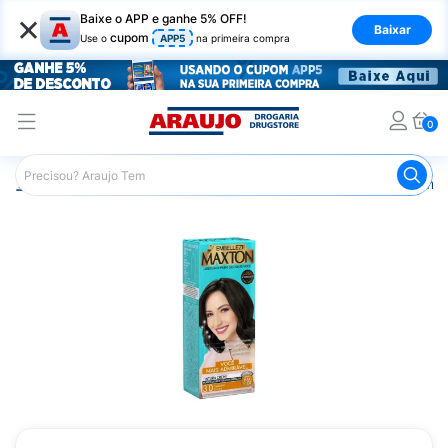
×
Baixe o APP e ganhe 5% OFF!
Baixar
cupom
Use o
APP5
na primeira compra
0
Araujo
Cabelo
Tintura e Coloração
Coloração Perma