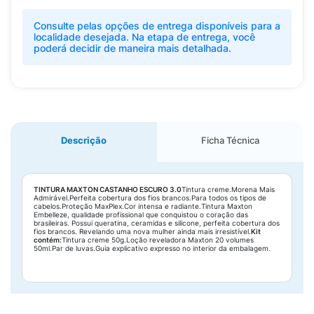
Consulte pelas opções de entrega disponíveis para a
localidade desejada. Na etapa de entrega, você
poderá decidir de maneira mais detalhada.
Descrição
Ficha Técnica
TINTURA MAXTON CASTANHO ESCURO 3.0
Tintura creme.Morena Mais
Admirável.Perfeita cobertura dos fios brancos.Para todos os tipos de
cabelos.Proteção MaxPlex.Cor intensa e radiante.Tintura Maxton
Embelleze, qualidade profissional que conquistou o coração das
brasileiras. Possui queratina, ceramidas e silicone, perfeita cobertura dos
fios brancos. Revelando uma nova mulher ainda mais irresistível.
Kit
contém:
Tintura creme 50g.Loção reveladora Maxton 20 volumes
50ml.Par de luvas.Guia explicativo expresso no interior da embalagem.