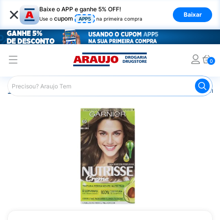
×
Baixe o APP e ganhe 5% OFF!
Baixar
cupom
Use o
APP5
na primeira compra
0
Araujo
Cabelo
Tintura e Coloração
Coloração Perma