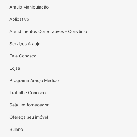
nutritiva 4,5 ml.• 1 Sachê de tratamento
Araujo Manipulação
blindagem 20 ml.• 1 Par de luvas e 1 folheto
explicativo
Aplicativo
Atendimentos Corporativos - Convênio
Serviços Araujo
Fale Conosco
Lojas
Programa Araujo Médico
Trabalhe Conosco
Seja um fornecedor
Ofereça seu imóvel
Bulário