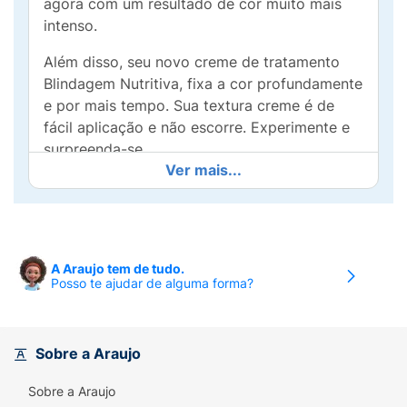
agora com um resultado de cor muito mais
intenso.
Além disso, seu novo creme de tratamento
Blindagem Nutritiva, fixa a cor profundamente
e por mais tempo. Sua textura creme é de
fácil aplicação e não escorre. Experimente e
surpreenda-se.
Ver mais...
100% cobertura dos fios brancos.
Resultados comprovados:
• Formula
revolucionária antiressecamento.• Cor
profunda e vibrante por mais tempo.• 100%
A Araujo tem de tudo.
Posso te ajudar de alguma forma?
de cobertura dos fios brancos.• Cabelos
macios e brilhantes.
Esta embalagem contém:
• 1 Aplicador de
Sobre a Araujo
revelador 67,5ml.• 1 Tubo de máscara
colorante 45g.• 1 Cápsula de concentrada
Sobre a Araujo