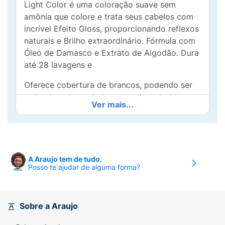
Light Color é uma coloração suave sem
amônia que colore e trata seus cabelos com
incrível Efeito Gloss, proporcionando reflexos
naturais e Brilho extraordinário. Fórmula com
Óleo de Damasco e Extrato de Algodão. Dura
até 28 lavagens e
Oferece cobertura de brancos, podendo ser
aplicado sobre cabelos naturais, coloridos,
Ver mais...
relaxados e alisados.
Contem:
1 bisnaga de Light Color Coloração
Suave sem Amônia 45 g.1 frasco de Emulsão
Ativador 90 ml.1 par de luvas.01 Folheto
A Araujo tem de tudo.
Explicativo.
Posso te ajudar de alguma forma?
Sobre a Araujo