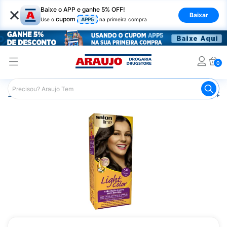
×
Baixe o APP e ganhe 5% OFF!
Baixar
cupom
Use o
APP5
na primeira compra
0
Araujo
Cabelo
Tintura e Coloração
Coloração Tempor