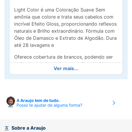
Light Color é uma Coloração Suave Sem
amônia que colore e trata seus cabelos com
incrível Efeito Gloss, proporcionando reflexos
naturais e Brilho extraordinário. Fórmula com
Óleo de Damasco e Extrato de Algodão. Dura
até 28 lavagens e
Oferece cobertura de brancos, podendo ser
aplicado sobre cabelos naturais, coloridos,
Ver mais...
relaxados e alisados.
Contém:
1 bisnaga de Light Color Coloração
Suave sem Amônia 45 g.1 frasco de Emulsão
Ativador 90 ml.1 par de luvas.01 Folheto
A Araujo tem de tudo.
Explicativo.
Posso te ajudar de alguma forma?
Sobre a Araujo