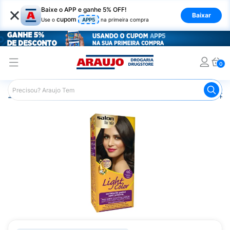
×
Baixe o APP e ganhe 5% OFF!
Baixar
cupom
Use o
APP5
na primeira compra
0
Araujo
Cabelo
Tintura e Coloração
Coloração Tempor