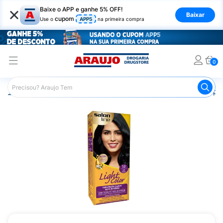
×
Baixe o APP e ganhe 5% OFF!
Baixar
cupom
Use o
APP5
na primeira compra
0
Araujo
Cabelo
Tintura e Coloração
Coloração Tempor