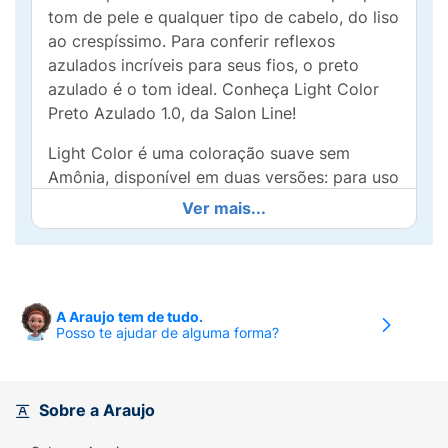
tom de pele e qualquer tipo de cabelo, do liso
ao crespíssimo. Para conferir reflexos
azulados incríveis para seus fios, o preto
azulado é o tom ideal. Conheça Light Color
Preto Azulado 1.0, da Salon Line!
Light Color é uma coloração suave sem
Amônia, disponível em duas versões: para uso
profissional e para uso doméstico.
Ver mais...
Com fórmula exclusiva e inovadora, Light
Color Preto Azulado 1.0 é ideal para cabelos
naturais, alisados, relaxados, com progressiva
e coloridos. Por não conter Amônia, pode ser
A Araujo tem de tudo.
Posso te ajudar de alguma forma?
utilizada em cabelos com química após 15
dias de realização do procedimento, sendo
uma excelente forma de manter e realçar a
cor.
Sobre a Araujo