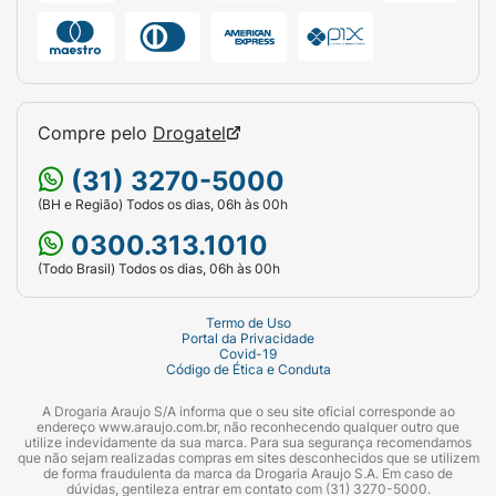
obter seus cabelos em tons de preto azulado,
os cuidados com a saúde dos fios devem
continuar. Mantenha uma agenda de cuidados
que inclua hidratação, nutrição e
reconstrução capilar, principalmente se tiver
Compre pelo
Drogatel
cabelos cacheados, crespos, crespíssimos ou
quimicamente tratados. Dessa forma, você
(31) 3270-5000
garante fios sempre saudáveis e fortalecidos.
(BH e Região) Todos os dias, 06h às 00h
Contem:
1 bisnaga de Light Color Coloração
0300.313.1010
Suave sem Amônia 45 gr.1 frasco de Emulsão
(Todo Brasil) Todos os dias, 06h às 00h
Ativador 90 ml.1 par de luvas.01 Folheto
Explicativo.
Termo de Uso
Portal da Privacidade
Covid-19
Código de Ética e Conduta
A Drogaria Araujo S/A informa que o seu site oficial corresponde ao
endereço www.araujo.com.br, não reconhecendo qualquer outro que
utilize indevidamente da sua marca. Para sua segurança recomendamos
que não sejam realizadas compras em sites desconhecidos que se utilizem
de forma fraudulenta da marca da Drogaria Araujo S.A. Em caso de
dúvidas, gentileza entrar em contato com (31) 3270-5000.