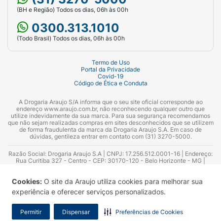
(BH e Região) Todos os dias, 06h às 00h
0300.313.1010
(Todo Brasil) Todos os dias, 06h às 00h
Termo de Uso
Portal da Privacidade
Covid-19
Código de Ética e Conduta
A Drogaria Araujo S/A informa que o seu site oficial corresponde ao
endereço www.araujo.com.br, não reconhecendo qualquer outro que
utilize indevidamente da sua marca. Para sua segurança recomendamos
que não sejam realizadas compras em sites desconhecidos que se utilizem
de forma fraudulenta da marca da Drogaria Araujo S.A. Em caso de
dúvidas, gentileza entrar em contato com (31) 3270-5000.
Razão Social: Drogaria Araujo S.A | CNPJ: 17.256.512.0001-16 | Endereço:
Rua Curitiba 327 - Centro - CEP: 30170-120 - Belo Horizonte - MG |
Telefones: 0300.313.1010 e (31) 3270-5000 Horário de funcionamento -
06:00h às 00:00h | Consultores técnicos responsáveis: Hairton Ayres
Cookies:
O site da Araujo utiliza cookies para melhorar sua
Azevedo Guimarães – CRF 10.965 | Yasmin Silva Alvarenga – CRF 52.584 -
Consultor substituto: Thiago Aguiar Pinheiro - CRF Nº 13.748. Alvará
experiência e oferecer serviços personalizados.
Sanitário: 2025020713 | Autorização de Funcionamento da Empresa (AFE):
7.16355-1
Permitir
Dispensar
Preferências de Cookies