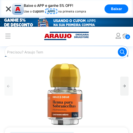
×
Baixe o APP e ganhe 5% OFF!
Baixar
cupom
Use o
APP5
na primeira compra
0
Araujo
Cabelo
Tintura e Coloração
Coloração Tempor