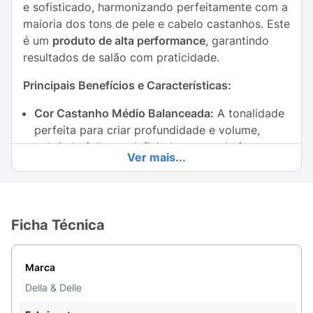
e sofisticado, harmonizando perfeitamente com a
maioria dos tons de pele e cabelo castanhos. Este
é um
produto de alta performance
, garantindo
resultados de salão com praticidade.
Principais Benefícios e Características:
Cor Castanho Médio Balanceada:
A tonalidade
perfeita para criar profundidade e volume,
cobrindo falhas e definindo o arco de forma
Ver mais...
natural, sem pesar o olhar.
Fixação Duradoura Sem Fixador:
Sua fórmula
avançada oferece uma
fixação prolongada
e
Ficha Técnica
segura nos fios e na pele, permitindo que o
design da sua sobrancelha permaneça
impecável por mais tempo,
dispensando o uso
Marca
de fixador
adicional.
Della & Delle
Praticidade e Fácil Aplicação:
A Henna foi