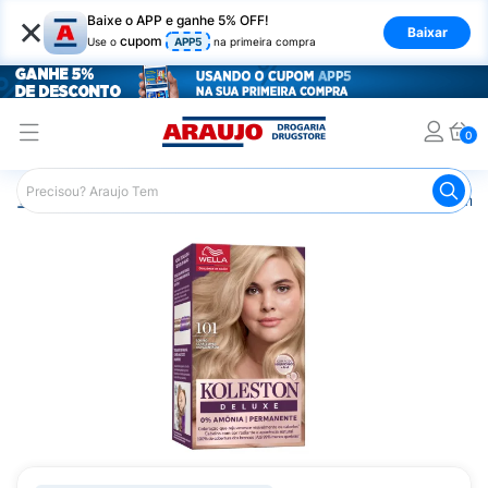
×
Baixe o APP e ganhe 5% OFF!
Baixar
cupom
Use o
APP5
na primeira compra
0
Araujo
Cabelo
Tintura e Coloração
Coloração Perma