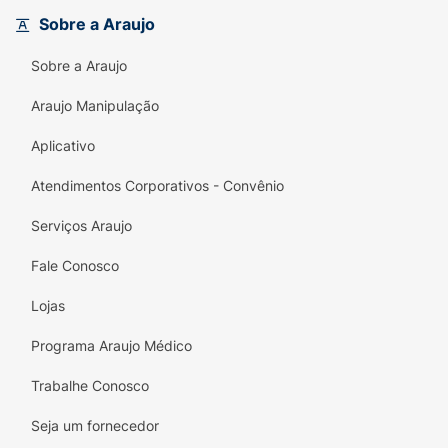
escolha perfeita para quem quer destacar sua
Sobre a Araujo
beleza. Experimente e sinta a diferença!
Sobre a Araujo
Pioneira em inovação, Koleston é a referência
Araujo Manipulação
em coloração, ajudando você a alcançar o
tom desejado sem abrir mão da saúde dos
Aplicativo
seus fios. Não perca a chance de brilhar com
cabelos luminosos e cheios de vida!
Atendimentos Corporativos - Convênio
Serviços Araujo
Fale Conosco
Lojas
Programa Araujo Médico
Trabalhe Conosco
Seja um fornecedor