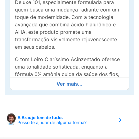
Deluxe 101, especialmente formulada para
quem busca uma mudança radiante com um
toque de modernidade. Com a tecnologia
avançada que combina ácido hialurônico e
AHA, este produto promete uma
transformação visivelmente rejuvenescente
em seus cabelos.
O tom Loiro Claríssimo Acinzentado oferece
uma tonalidade sofisticada, enquanto a
fórmula 0% amônia cuida da saúde dos fios,
proporcionando uma coloração suave e livre
Ver mais...
de danos. Essa coloração não apenas oferece
100% de cobertura dos brancos, mas também
garante que seus cabelos fiquem com
aparência natural e cheia de vitalidade,
A Araujo tem de tudo.
reduzindo a quebra em até 99%.
Posso te ajudar de alguma forma?
Ideal para quem deseja um resultado de salão
no conforto de casa, Koleston Deluxe 101 é a