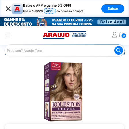
×
Baixe o APP e ganhe 5% OFF!
Baixar
cupom
Use o
APP5
na primeira compra
0
Araujo
Cabelo
Tintura e Coloração
Coloração Perma