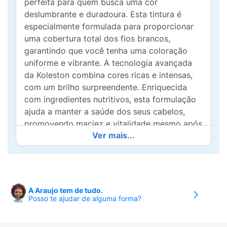
perfeita para quem busca uma cor
deslumbrante e duradoura. Esta tintura é
especialmente formulada para proporcionar
uma cobertura total dos fios brancos,
garantindo que você tenha uma coloração
uniforme e vibrante. A tecnologia avançada
da Koleston combina cores ricas e intensas,
com um brilho surpreendente. Enriquecida
com ingredientes nutritivos, esta formulação
ajuda a manter a saúde dos seus cabelos,
promovendo maciez e vitalidade mesmo após
Ver mais...
a coloração. Aplique facilmente e desfrute de
resultados profissionais no conforto da sua
casa. Realce sua beleza e autoestima com
Koleston Deluxe e dê aos seus cabelos a cor
e o tratamento que eles merecem!
A Araujo tem de tudo.
Posso te ajudar de alguma forma?