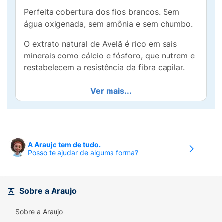
Perfeita cobertura dos fios brancos. Sem
água oxigenada, sem amônia e sem chumbo.
O extrato natural de Avelã é rico em sais
minerais como cálcio e fósforo, que nutrem e
restabelecem a resistência da fibra capilar.
Para mim, beleza tem muito a ver com
Ver mais...
suavidade e delicadeza. Por isso, a cor que
escolhi para os meus cabelos precisa me
revelar bonita e charmosa, mostrando o meu
lado mais delicado de sentir o mundo. Essa é
A Araujo tem de tudo.
a minha opção natural, muito fácil de ser
Posso te ajudar de alguma forma?
percebida por todos e que é capaz de me
deixar ativa e confiante diante da vida.
Sobre a Araujo
Sobre a Araujo