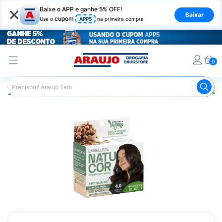
×
Baixe o APP e ganhe 5% OFF!
Baixar
cupom
Use o
APP5
na primeira compra
0
Araujo
Cabelo
Tintura e Coloração
Coloração Tempor