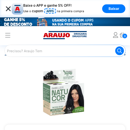
×
Baixe o APP e ganhe 5% OFF!
Baixar
cupom
Use o
APP5
na primeira compra
0
Araujo
Cabelo
Tintura e Coloração
Coloração Tempor