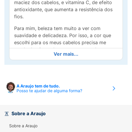
maciez dos cabelos, e vitamina C, de efeito
antioxidante, que aumenta a resistência dos
fios.
Para mim, beleza tem muito a ver com
suavidade e delicadeza. Por isso, a cor que
escolhi para os meus cabelos precisa me
revelar bonita e charmosa, mostrando o meu
Ver mais...
lado mais delicado de sentir o mundo. Essa é
a minha opção natural, muito fácil de ser
percebida por todos e que é capaz de me
deixar ativa e confiante diante da vida.
A Araujo tem de tudo.
Posso te ajudar de alguma forma?
Sobre a Araujo
Sobre a Araujo