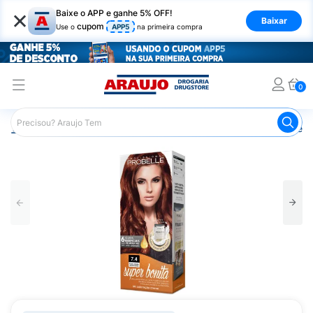
×
Baixe o APP e ganhe 5% OFF!
Baixar
cupom
Use o
APP5
na primeira compra
0
Araujo
Cabelo
Tintura e Coloração
Tintura Probelle 