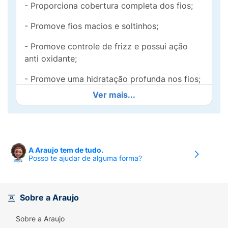
- Proporciona cobertura completa dos fios;
- Promove fios macios e soltinhos;
- Promove controle de frizz e possui ação
anti oxidante;
- Promove uma hidratação profunda nos fios;
Ver mais...
- Ideal para todos os tipos de cabelo.
Ativos:
Óleo de Argan: Conhecido por suas
A Araujo tem de tudo.
propriedades nutritivas e hidratantes, ajuda a
Posso te ajudar de alguma forma?
restaurar a elasticidade dos fios e a reduzir o
frizz.
Óleo de Linhaça: Rico em ômega-3 e
Sobre a Araujo
nutrientes, proporciona brilho aos cabelos,
Sobre a Araujo
além de ajudar na manutenção da saúde do