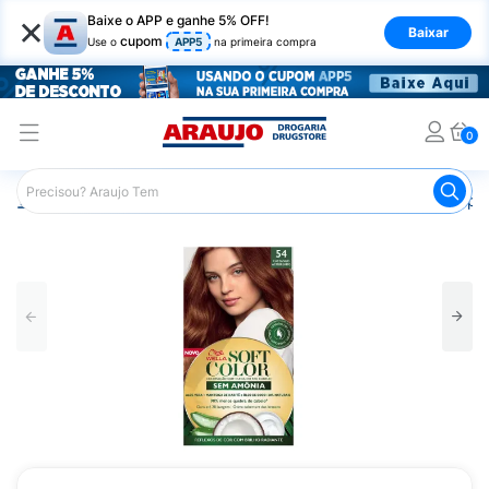
×
Baixe o APP e ganhe 5% OFF!
Baixar
cupom
Use o
APP5
na primeira compra
0
Araujo
Cabelo
Tintura e Coloração
Coloração Tempor