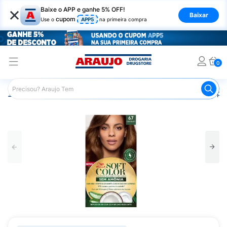
×
Baixe o APP e ganhe 5% OFF!
Baixar
cupom
Use o
APP5
na primeira compra
0
Araujo
Cabelo
Tintura e Coloração
Coloração Tempor