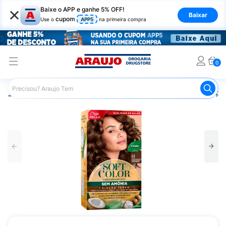
×
Baixe o APP e ganhe 5% OFF!
Baixar
cupom
Use o
APP5
na primeira compra
0
Araujo
Cabelo
Tintura e Coloração
Coloração Tempor