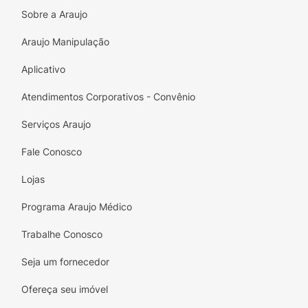
Sobre a Araujo
Aplique facilmente e desfrute de cabelos
deslumbrantes com a Wella Soft Color 61
Araujo Manipulação
Louro Escuro Amadeirado. Dê um passo à
Aplicativo
frente na sua rotina de beleza e mostre ao
mundo sua nova cor radiante! Adquira já a
Atendimentos Corporativos - Convênio
sua e experimente a diferença!
Serviços Araujo
Fale Conosco
Lojas
Programa Araujo Médico
Trabalhe Conosco
Seja um fornecedor
Ofereça seu imóvel