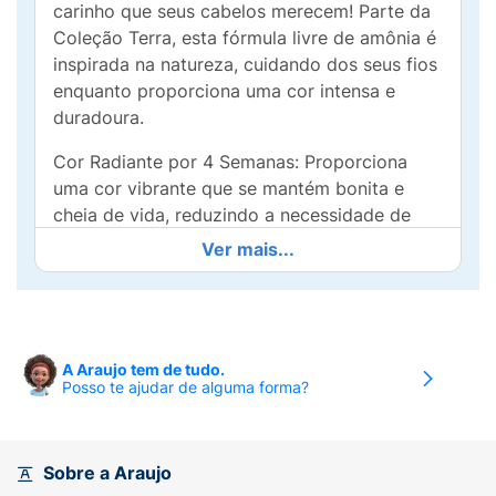
carinho que seus cabelos merecem! Parte da
Coleção Terra, esta fórmula livre de amônia é
inspirada na natureza, cuidando dos seus fios
enquanto proporciona uma cor intensa e
duradoura.
Cor Radiante por 4 Semanas: Proporciona
uma cor vibrante que se mantém bonita e
cheia de vida, reduzindo a necessidade de
retoques frequentes.
Ver mais...
Neutralização de Tons Indesejados: A fórmula
ajuda a minimizar e neutralizar tons
amarelados e alaranjados, resultando em uma
coloração mais natural e elegante.
A Araujo tem de tudo.
Posso te ajudar de alguma forma?
Fórmula Vegana: Com ingredientes naturais, é
uma excelente escolha para quem busca um
produto mais ético e sustentável sem abrir
Sobre a Araujo
mão do resultado.