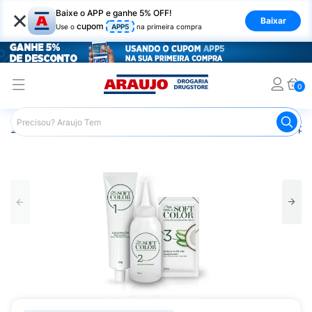
×
Baixe o APP e ganhe 5% OFF!
Baixar
cupom
Use o
APP5
na primeira compra
0
Araujo
Cabelo
Tintura e Coloração
Coloração Tempor