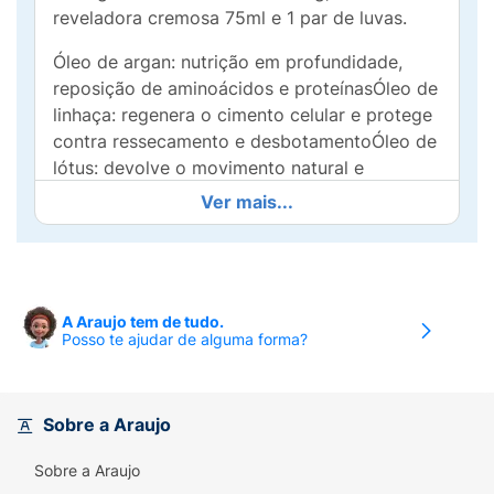
reveladora cremosa 75ml e 1 par de luvas.
Óleo de argan: nutrição em profundidade,
reposição de aminoácidos e proteínasÓleo de
linhaça: regenera o cimento celular e protege
contra ressecamento e desbotamentoÓleo de
lótus: devolve o movimento natural e
reposição de elementos essenciaisÓleo de
Ver mais...
girassol: previne o aparecimento de pontas
duplasÓleo de semente de uva: fortalece a
proteína natural e controla o volumeÓleo de
castanha: poder purificante e antioxidante
A Araujo tem de tudo.
reforça as defesas naturais da fibra
Posso te ajudar de alguma forma?
Sobre a Araujo
Sobre a Araujo