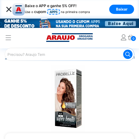
×
Baixe o APP e ganhe 5% OFF!
Baixar
cupom
Use o
APP5
na primeira compra
0
Araujo
Cabelo
Tintura e Coloração
Coloração Perma