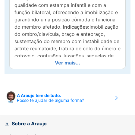
qualidade com estampa infantil e com a
função bilateral, oferecendo a imobilização e
garantindo uma posição cômoda e funcional
do membro afetado.
Indicações:
Imobilização
do ombro/clavícula, braço e antebraço,
sustentação do membro com instabilidade de
artrite reumatoide, fratura de colo do úmero e
cotovelo, contusões, luxações, sequelas de
Ver mais...
AVE (Acidente Vascular Encefálico), período
pós-operatório e apoio para gesso.
Tamanho:
Para escolher o tamanho adequado,
deve-se medir do cotovelo até o início do
A Araujo tem de tudo.
dedo mínimo. O punho deve estar totalmente
Posso te ajudar de alguma forma?
apoiado, para evitar deformidades.P: 31cm.M:
34cm.G: 36cm.
Modo de usar:
Sugere-se que o primeiro uso
Sobre a Araujo
seja com o auxilio de outra pessoa:1.