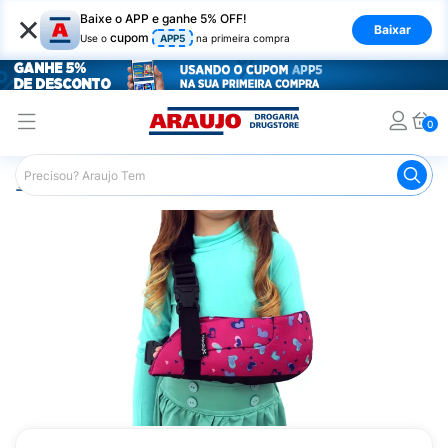
×
Baixe o APP e ganhe 5% OFF!
Baixar
cupom
Use o
APP5
na primeira compra
0
Araujo
Saúde e Bem Estar
Ortopédicos
Tipoias
Ti