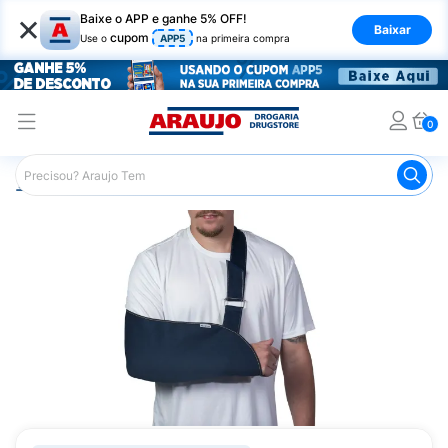
×
Baixe o APP e ganhe 5% OFF!
Baixar
cupom
Use o
APP5
na primeira compra
0
Araujo
Saúde e Bem Estar
Ortopédicos
Tipoias
T