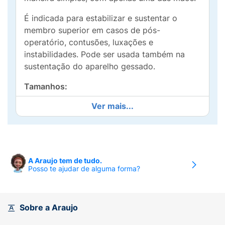
É indicada para estabilizar e sustentar o
membro superior em casos de pós-
operatório, contusões, luxações e
instabilidades. Pode ser usada também na
sustentação do aparelho gessado.
Tamanhos:
Ver mais...
Bilateral.Cor: azul.
Modo de usar:
Solte a alça, retirando-a
completamente da fivela de metal.Posicione o
braço dentro da tipoia, com o cuidado de
A Araujo tem de tudo.
Posso te ajudar de alguma forma?
encaixar o cotovelo no fundo da mesma.Puxe
a alça pelas costas, passando-a por trás do
pescoço e apoiando-a sobre o ombro oposto.
Prenda a alça na fivela metálica.Regule a
Sobre a Araujo
altura da tipoia pela fivela.