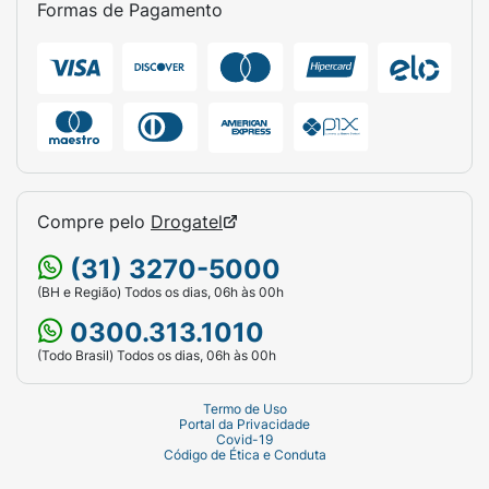
Formas de Pagamento
fralda, limpeza das mãos e do rosto). Após o
uso, feche bem a etiqueta autoadesiva para
manter a umidade e o frescor das toalhas
restantes no pacote. Descarte a toalha usada
no lixo comum (nunca descarte no vaso
sanitário).
Ficha Técnica:
Compre pelo
Drogatel
Marca:
Babysec.
(31) 3270-5000
Linha:
Ultra Fresh.
(BH e Região) Todos os dias, 06h às 00h
Temática:
Galinha Pintadinha.
0300.313.1010
Produto:
Toalhas Umedecidas / Lenços
(Todo Brasil) Todos os dias, 06h às 00h
Umedecidos.
Termo de Uso
Ativo Principal:
Aloe Vera.
Portal da Privacidade
Covid-19
Código de Ética e Conduta
Características Especiais:
Hipoalergênicas,