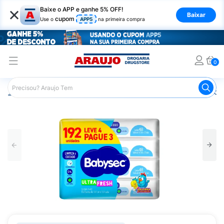
×
Baixe o APP e ganhe 5% OFF!
Baixar
cupom
Use o
APP5
na primeira compra
0
Araujo
Infantil
Troca de Fraldas
Lenços Umedecidos