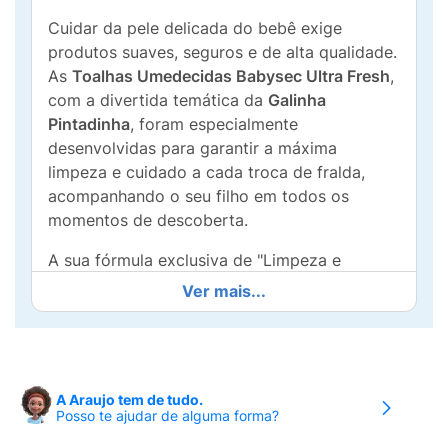
Cuidar da pele delicada do bebê exige
produtos suaves, seguros e de alta qualidade.
As
Toalhas Umedecidas Babysec Ultra Fresh
,
com a divertida temática da
Galinha
Pintadinha
, foram especialmente
desenvolvidas para garantir a máxima
limpeza e cuidado a cada troca de fralda,
acompanhando o seu filho em todos os
momentos de descoberta.
A sua fórmula exclusiva de "Limpeza e
Cuidado" é enriquecida com
Aloe Vera
,
Ver mais...
proporcionando uma sensação refrescante e
ajudando a manter a pele do bebê sempre
hidratada e protegida. Pensando na
segurança e no conforto diário, elas são
A Araujo tem de tudo.
hipoalergênicas
e totalmente
livres de álcool
Posso te ajudar de alguma forma?
(0%)
, prevenindo assaduras e irritações