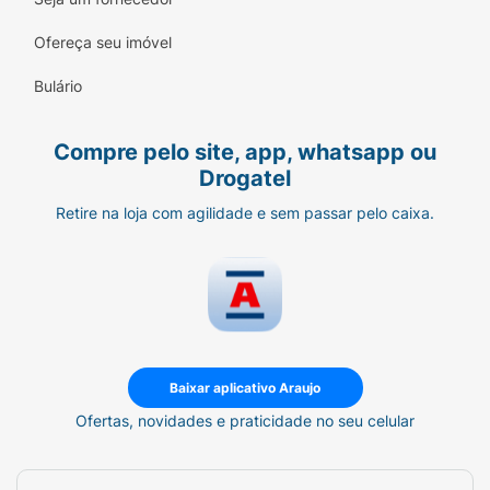
- Desenvolvido na França a partir de mais de
Ofereça seu imóvel
75 anos de pesquisa dermatológica.
Bulário
- Embalagem com 60 lenços.
Compre pelo site, app, whatsapp ou
Conheça a linha completa Mustela:
Cuidado
Drogatel
natural para a pele do bebê e toda a família,
desde o nascimento, com respeito ao planeta
Retire na loja com agilidade e sem passar pelo caixa.
e todas as peles.
Baixar aplicativo Araujo
Ofertas, novidades e praticidade no seu celular