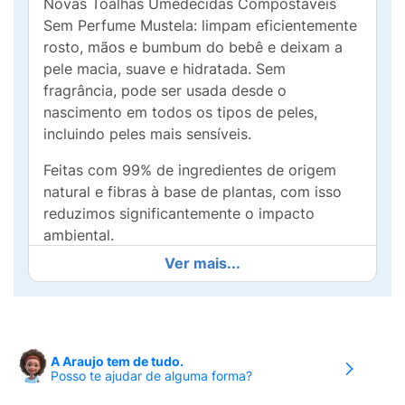
Novas Toalhas Umedecidas Compostáveis
Sem Perfume Mustela: limpam eficientemente
rosto, mãos e bumbum do bebê e deixam a
pele macia, suave e hidratada. Sem
fragrância, pode ser usada desde o
nascimento em todos os tipos de peles,
incluindo peles mais sensíveis.
Feitas com 99% de ingredientes de origem
natural e fibras à base de plantas, com isso
reduzimos significantemente o impacto
ambiental.
Ver mais...
Com fibras à base de plantas, produzidas de
polpa de madeira de florestas com
certificação FSC®, com certificação OK
compost HOME pela TÜV Austria
(organização certificadora), que garante a
A Araujo tem de tudo.
Posso te ajudar de alguma forma?
qualidade da compostagem feita. A
certificação FSC garante que nossas toalhas