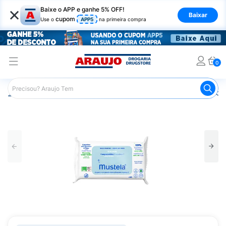
×
Baixe o APP e ganhe 5% OFF!
Baixar
cupom
Use o
APP5
na primeira compra
0
Araujo
Infantil
Troca de Fraldas
Lenços Umedecidos