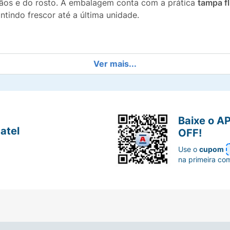
mãos e do rosto. A embalagem conta com a prática
tampa fl
tindo frescor até a última unidade.
lico e parabenos.
Ver mais...
ndula que acalmam e nutrem a pele.
 uma mão e mantém as toalhas úmidas por mais tempo.
Baixe o A
atel
OFF!
a para minimizar o risco de alergias.
Use o
cupom
na primeira co
stinho do bebê.
13 cm que rendem mais em cada uso.