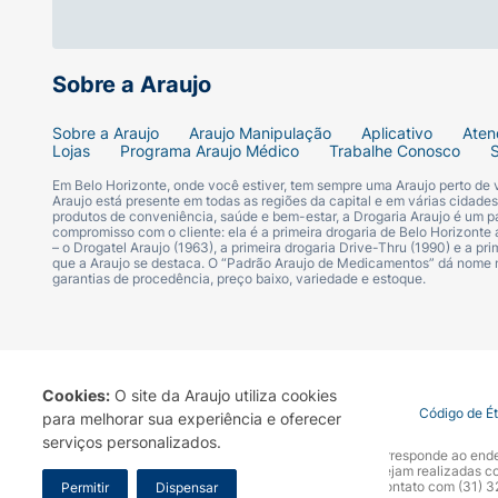
Marca:
Mili.
Linha:
Love & Care Premium.
Sobre a Araujo
Quantidade:
96 unidades por pacote.
Sobre a Araujo
Araujo Manipulação
Aplicativo
Aten
Lojas
Programa Araujo Médico
Trabalhe Conosco
Dimensões da Toalha:
20 cm x 13 cm.
Em Belo Horizonte, onde você estiver, tem sempre uma Araujo perto de
Araujo está presente em todas as regiões da capital e em várias cidade
produtos de conveniência, saúde e bem-estar, a Drogaria Araujo é um pa
Composição Principal:
Água, extrato de A
compromisso com o cliente: ela é a primeira drogaria de Belo Horizonte a
– o Drogatel Araujo (1963), a primeira drogaria Drive-Thru (1990) e a 
que a Araujo se destaca. O “Padrão Araujo de Medicamentos” dá nome
Diferencial:
Dermatologicamente testado e
garantias de procedência, preço baixo, variedade e estoque.
Cookies:
O site da Araujo utiliza cookies
Termo de Uso
Portal da Privacidade
Covid-19
Código de É
para melhorar sua experiência e oferecer
serviços personalizados.
A Drogaria Araujo S/A informa que o seu site oficial corresponde ao e
marca. Para sua segurança recomendamos que não sejam realizadas com
Araujo S.A. Em caso de dúvidas, gentileza entrar em contato com (31)
Permitir
Dispensar