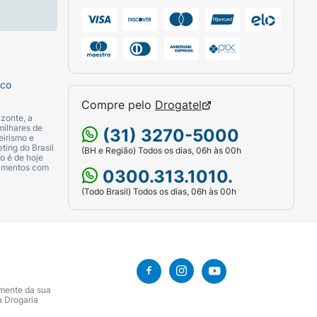
sco
Compre pelo
Drogatel
zonte, a
milhares de
(31) 3270-5000
eirismo e
ting do Brasil
(BH e Região) Todos os dias, 06h às 00h
o é de hoje
camentos com
0300.313.1010.
(Todo Brasil) Todos os dias, 06h às 00h
amente da sua
a Drogaria