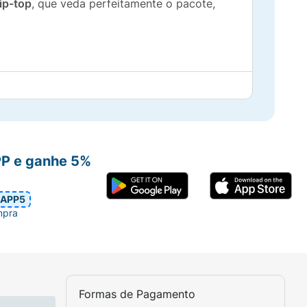
ip-top
, que veda perfeitamente o pacote,
PP e ganhe 5%
APP5
mpra
Formas de Pagamento