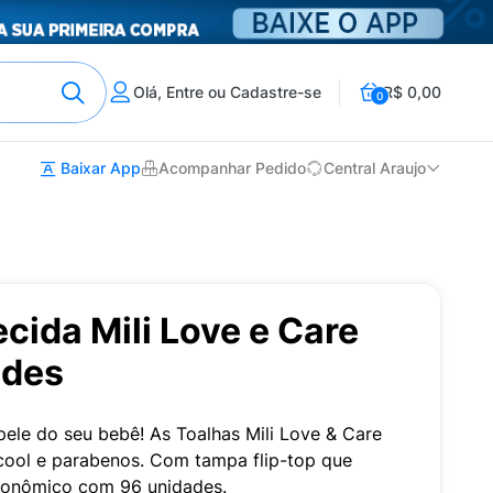
Olá, Entre ou Cadastre-se
R$ 0,00
0
Baixar App
Acompanhar Pedido
Central Araujo
ida Mili Love e Care
ades
ele do seu bebê! As Toalhas Mili Love & Care
lcool e parabenos. Com tampa flip-top que
conômico com 96 unidades.