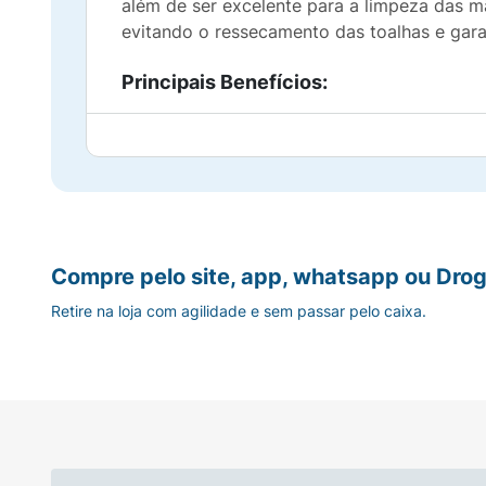
além de ser excelente para a limpeza das 
evitando o ressecamento das toalhas e garan
Principais Benefícios:
Fórmula Suave e Segura:
0% de álcool etí
Ação Hidratante:
Contém Aloe Vera e Calê
Tampa Flip-Top:
Facilita o manuseio com
Compre pelo site, app, whatsapp ou Drog
Hipoalergênica:
Dermatologicamente testad
Retire na loja com agilidade e sem passar pelo caixa.
Multiuso:
Ideal para o bumbum, mãos e ro
Tamanho Generoso:
Toalhas de 20 cm x 
Ficha Técnica: