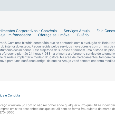
dimentos Corporativos - Convênio
Serviços Araujo
Fale Cono
Seja um fornecedor
Ofereça seu imóvel
Bulário
 você. Com uma história centenária que se confunde com a evolução de Belo Hori
s do interior do estado. Reconhecida pelos serviços inovadores e com um mix de 
trimônio dos mineiros. Essa trajetória de sucesso é também uma história de pion
loe Vera, extrato de Calêndula.
 oferecer o plantão 24 horas (1933), a primeira a oferecer o serviço de telemarke
primeira rede a implantar o modelo drugstore. Na área de medicamentos, também nã
 novo para uma confiança antiga: de que na Araujo você sempre encontra medi
 tampa rígida.
tica e Conduta
ndereço www.araujo.com.br, não reconhecendo qualquer outro que utilize indevid
pras em sites desconhecidos que se utilizem de forma fraudulenta da marca d
 3270-5000.